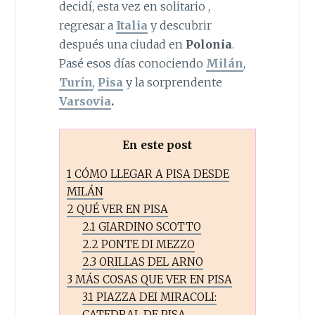
decidí, esta vez en solitario ,
regresar a
Italia
y descubrir
después una ciudad en
Polonia
.
Pasé esos días conociendo
Milán
,
Turín
,
Pisa
y la sorprendente
Varsovia
.
En este post
1
CÓMO LLEGAR A PISA DESDE
MILÁN
2
QUÉ VER EN PISA
2.1
GIARDINO SCOTTO
2.2
PONTE DI MEZZO
2.3
ORILLAS DEL ARNO
3
MÁS COSAS QUE VER EN PISA
3.1
PIAZZA DEI MIRACOLI:
CATEDRAL DE PISA,