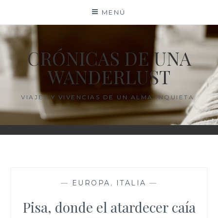
Saltar
MENÚ
al
contenido
CRÓNICAS DE UNA
WANDERLUST
VIAJES Y VIVENCIAS DE UN ALMA INQUIETA.
—
EUROPA
,
ITALIA
—
Pisa, donde el atardecer caía