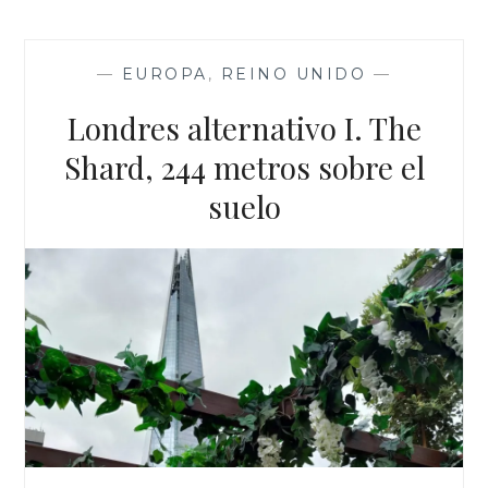
e
t
i
t
t
RINCONES
b
t
l
s
e
DIFERENTES
o
e
A
r
o
r
p
e
EN
—
EUROPA
,
REINO UNIDO
—
k
p
s
LONDRES.
t
Londres alternativo I. The
Shard, 244 metros sobre el
suelo