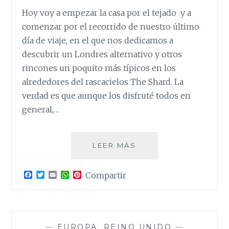
Hoy voy a empezar la casa por el tejado y a
comenzar por el recorrido de nuestro último
día de viaje, en el que nos dedicamos a
descubrir un Londres alternativo y otros
rincones un poquito más típicos en los
alrededores del rascacielos The Shard. La
verdad es que aunque los disfruté todos en
general,…
LONDRES
LEER MÁS
ALTERNATIVO
I.
F
T
E
W
P
Compartir
THE
a
w
m
h
i
SHARD,
c
i
a
a
n
e
t
i
t
t
244
b
t
l
s
e
METROS
o
e
A
r
o
r
p
e
SOBRE
—
EUROPA
,
REINO UNIDO
—