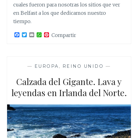
cuales fueron para nosotras los sitios que ver
en Belfast a los que dedicamos nuestro
tiempo.
F
T
E
W
P
Compartir
a
w
m
h
i
c
i
a
a
n
e
t
i
t
t
b
t
l
s
e
o
e
A
r
o
r
p
e
—
EUROPA
,
REINO UNIDO
—
k
p
s
t
Calzada del Gigante. Lava y
leyendas en Irlanda del Norte.