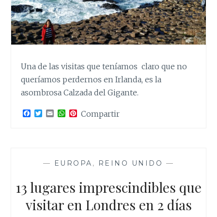
Una de las visitas que teníamos claro que no
queríamos perdernos en Irlanda, es la
asombrosa Calzada del Gigante.
F
T
E
W
P
Compartir
a
w
m
h
i
c
i
a
a
n
e
t
i
t
t
b
t
l
s
e
o
e
A
r
o
r
p
e
—
EUROPA
,
REINO UNIDO
—
k
p
s
t
13 lugares imprescindibles que
visitar en Londres en 2 días