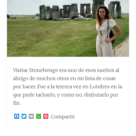
Visitar Stonehenge era uno de esos sueños al
abrigo de muchos otros en mi lista de cosas
por hacer. Fue a la tercera vez en Londres en la
que pude tacharlo, y como no, disfrutarlo por
fin.
F
T
E
W
P
Compartir
a
w
m
h
i
c
i
a
a
n
e
t
i
t
t
b
t
l
s
e