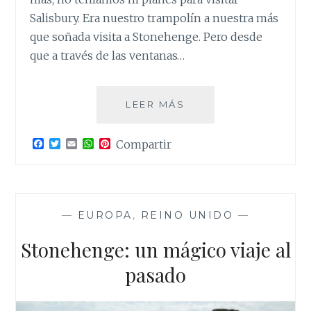
Salisbury. Era nuestro trampolín a nuestra más
que soñada visita a Stonehenge. Pero desde
que a través de las ventanas…
SALISBURY:
LEER MÁS
LA
SORPRESA
F
T
E
W
P
Compartir
EN
a
w
m
h
i
EL
c
i
a
a
n
e
t
i
t
t
CAMINO
b
t
l
s
e
o
e
A
r
o
r
p
e
—
EUROPA
,
REINO UNIDO
—
k
p
s
t
Stonehenge: un mágico viaje al
pasado