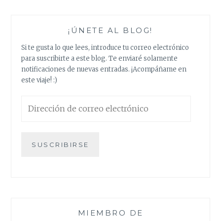
o
e
A
r
o
r
p
e
k
p
s
¡ÚNETE AL BLOG!
t
Si te gusta lo que lees, introduce tu correo electrónico
para suscribirte a este blog. Te enviaré solamente
notificaciones de nuevas entradas. ¡Acompáñame en
este viaje! :)
Dirección
de
correo
electrónico
SUSCRIBIRSE
MIEMBRO DE