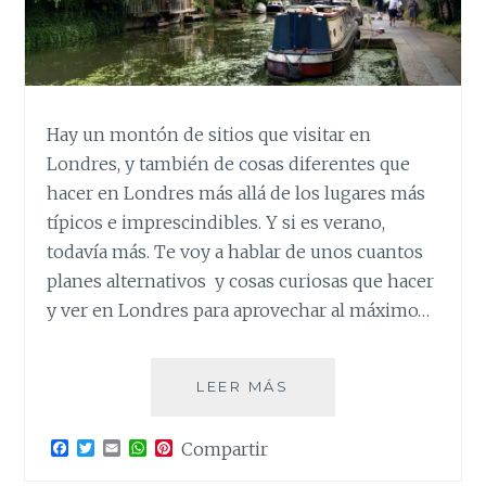
Hay un montón de sitios que visitar en
Londres, y también de cosas diferentes que
hacer en Londres más allá de los lugares más
típicos e imprescindibles. Y si es verano,
todavía más. Te voy a hablar de unos cuantos
planes alternativos y cosas curiosas que hacer
y ver en Londres para aprovechar al máximo…
LONDRES
LEER MÁS
ALTERNATIVO
II.
F
T
E
W
P
Compartir
PLANES
a
w
m
h
i
Y
c
i
a
a
n