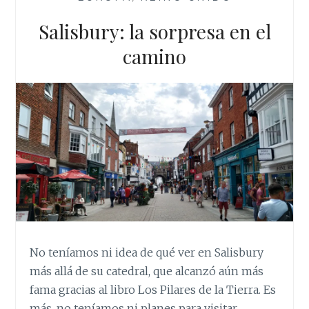
k
p
s
EL
t
SUELO
Salisbury: la sorpresa en el
camino
No teníamos ni idea de qué ver en Salisbury
más allá de su catedral, que alcanzó aún más
fama gracias al libro Los Pilares de la Tierra. Es
más, no teníamos ni planes para visitar