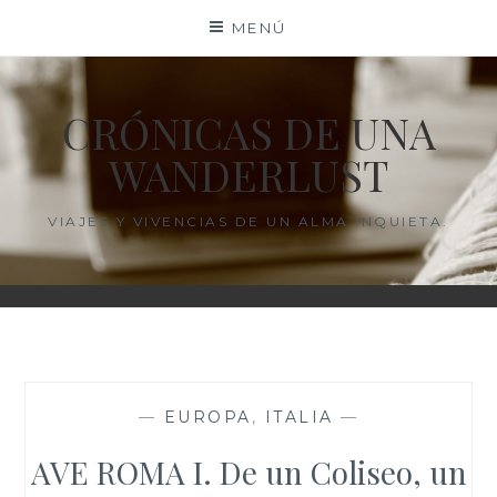
Saltar
MENÚ
al
contenido
CRÓNICAS DE UNA
WANDERLUST
VIAJES Y VIVENCIAS DE UN ALMA INQUIETA.
—
EUROPA
,
ITALIA
—
AVE ROMA I. De un Coliseo, un