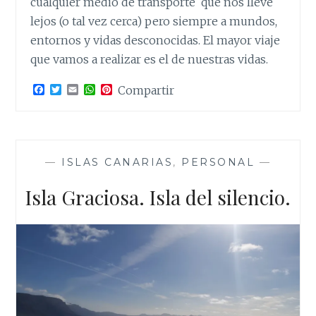
cualquier medio de transporte que nos lleve
lejos (o tal vez cerca) pero siempre a mundos,
entornos y vidas desconocidas. El mayor viaje
que vamos a realizar es el de nuestras vidas.
F
T
E
W
P
Compartir
a
w
m
h
i
c
i
a
a
n
e
t
i
t
t
b
t
l
s
e
o
e
A
r
o
r
p
e
—
ISLAS CANARIAS
,
PERSONAL
—
k
p
s
t
Isla Graciosa. Isla del silencio.