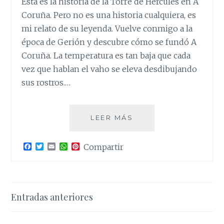
Esta es la historia de la Torre de Hércules en A
Coruña. Pero no es una historia cualquiera, es
mi relato de su leyenda. Vuelve conmigo a la
época de Gerión y descubre cómo se fundó A
Coruña. La temperatura es tan baja que cada
vez que hablan el vaho se eleva desdibujando
sus rostros.…
HÉRCULES.
LEER MÁS
HISTORIA
DE
F
T
E
W
P
Compartir
UNA
a
w
m
h
i
TORRE.
c
i
a
a
n
e
t
i
t
t
b
t
l
s
e
o
e
A
r
Navegación
o
r
p
e
Entradas anteriores
k
p
s
t
de