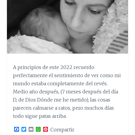
A principios de este 2022 recuerdo
perfectamente el sentimiento de ver como mi
mundo estaba completamente del revés.
Medio año después, (7 meses después del día
D, de Dios Dónde me he metido), las cosas
parecen calmarse a ratos, pero muchos días
todo sigue patas arriba.
F
T
E
W
P
Compartir
a
w
m
h
i