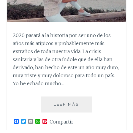
2020 pasará a la historia por ser uno de los
años más atípicos y probablemente más
extraños de toda nuestra vida. La crisis
sanitaria y las de otra índole que de ella han
derivado, han hecho de este un año muy duro,
muy triste y muy doloroso para todo un país.
Yo he echado mucho…
AL
LEER MÁS
2020
LE
F
T
E
W
P
Compartir
DIGO…
a
w
m
h
i
c
i
a
a
n