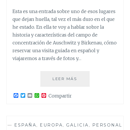
Esta es una entrada sobre uno de esos lugares
que dejan huella, tal vez el más duro en el que
he estado. En ella te voy a hablar sobre la
historia y características del campo de
concentración de Auschwitz y Birkenau, cómo
reservar una visita guiada en español y
viajaremos a través de fotos y…
AUSWITCHZ.
LEER MÁS
LA
HISTORIA
F
T
E
W
P
Compartir
MÁS
a
w
m
h
i
CRUEL
c
i
a
a
n
e
t
i
t
t
b
t
l
s
e
o
e
A
r
o
r
p
e
—
ESPAÑA
,
EUROPA
,
GALICIA
,
PERSONAL
k
p
s