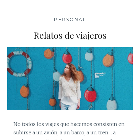
e
t
i
t
t
b
t
l
s
e
o
e
A
r
o
r
p
e
—
PERSONAL
—
k
p
s
t
Relatos de viajeros
No todos los viajes que hacemos consisten en
subirse a un avión, a un barco, a un tren… a