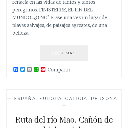
renacía en las vidas de tantos y tantos
peregrinos. FINISTERRE, EL FIN DEL
MUNDO…¿O NO? Érase una vez un lugar de
playas salvajes, de paisajes agrestes, de una
belleza…
FINISTERRE,
LEER MÁS
¿EL
FIN
F
T
E
W
P
Compartir
DEL
a
w
m
h
i
MUNDO?
c
i
a
a
n
e
t
i
t
t
b
t
l
s
e
o
e
A
r
o
r
p
e
—
ESPAÑA
,
EUROPA
,
GALICIA
,
PERSONAL
k
p
s
—
t
Ruta del río Mao. Cañón de