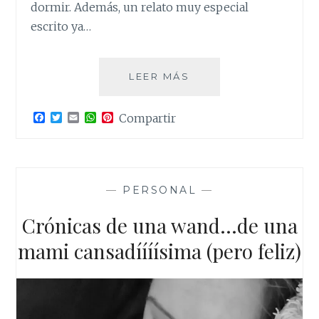
dormir. Además, un relato muy especial
escrito ya…
PORTOMARÍN,
LEER MÁS
EL
PUEBLO
F
T
E
W
P
Compartir
QUE
a
w
m
h
i
ENGULLÓ
c
i
a
a
n
e
t
i
t
t
EL
b
t
l
s
e
MIÑO
o
e
A
r
o
r
p
e
—
PERSONAL
—
k
p
s
t
Crónicas de una wand…de una
mami cansadíííísima (pero feliz)