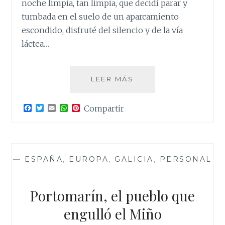
noche limpia, tan limpia, que decidí parar y
tumbada en el suelo de un aparcamiento
escondido, disfruté del silencio y de la vía
láctea…
UNA
LEER MÁS
VEZ
SOÑÉ…
F
T
E
W
P
Compartir
a
w
m
h
i
c
i
a
a
n
e
t
i
t
t
b
t
l
s
e
o
e
A
r
o
r
p
e
—
ESPAÑA
,
EUROPA
,
GALICIA
,
PERSONAL
k
p
s
—
t
Portomarín, el pueblo que
engulló el Miño