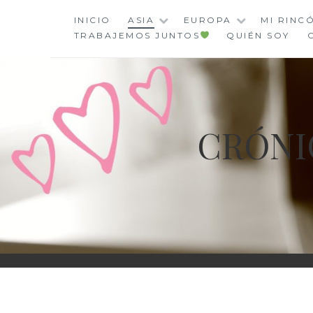
Saltar
INICIO
ASIA
EUROPA
MI RINC
al
TRABAJEMOS JUNTOS
QUIÉN SOY
contenido
CRÓNI