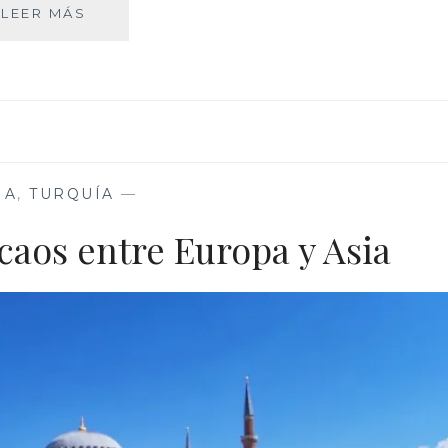
SHIRACAWA-
LEER MÁS
GO,
EL
PIORNEDO
JAPONÉS
IA
,
TURQUÍA
—
caos entre Europa y Asia