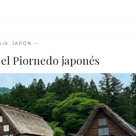
SIA
,
JAPÓN
—
 el Piornedo japonés