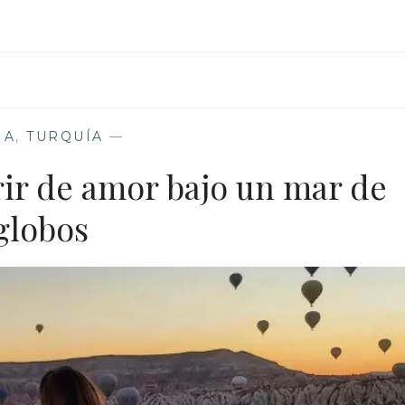
ENTRE
VALLES
DE
FORMAS
IMPOSIBLES
IA
,
TURQUÍA
—
r de amor bajo un mar de
globos