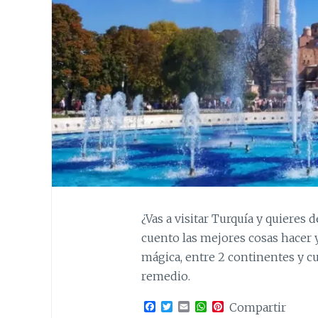
¿Vas a visitar Turquía y quieres 
cuento las mejores cosas hacer 
mágica, entre 2 continentes y cu
remedio.
F
T
E
W
P
Compartir