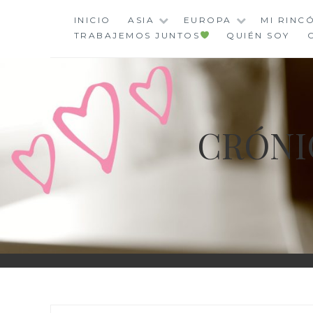
Saltar
INICIO
ASIA
EUROPA
MI RINC
al
TRABAJEMOS JUNTOS
QUIÉN SOY
contenido
CRÓNI