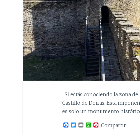
Si estás conociendo la zona de 
Castillo de Doiras. Esta imponent
es solo un monumento histórico,
F
T
E
W
P
Compartir
a
w
m
h
i
c
i
a
a
n
e
t
i
t
t