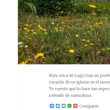
Muy cerca de Lugo, hay un puebl
corazón de su iglesia: es el mo
Te cuento qué lo hace tan espec
rodeado de naturaleza.
F
T
E
W
P
Compartir
a
w
m
h
i