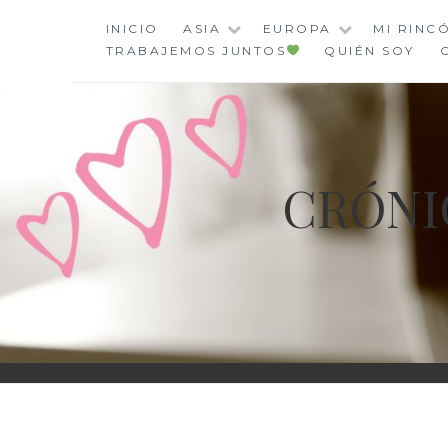
Saltar
INICIO
ASIA
EUROPA
MI RINC
al
TRABAJEMOS JUNTOS
QUIÉN SOY
contenido
CRÓNI