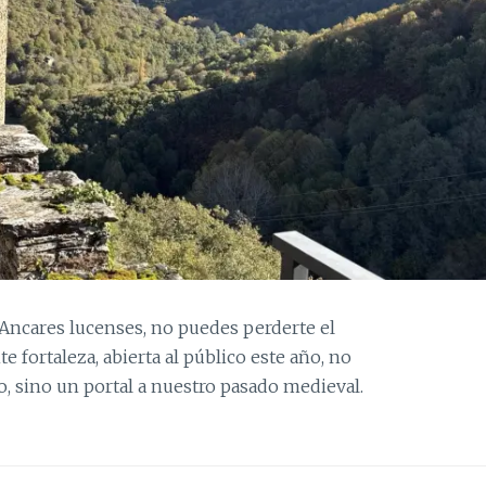
Ancares lucenses, no puedes perderte el
e fortaleza, abierta al público este año, no
 sino un portal a nuestro pasado medieval.