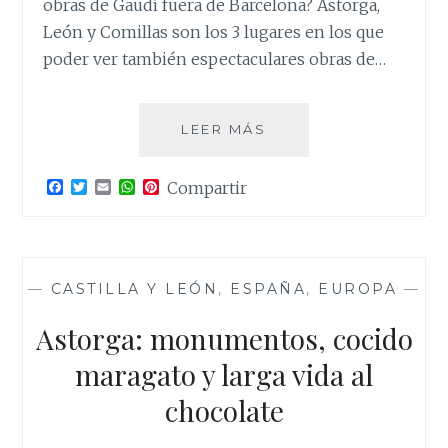
obras de Gaudí fuera de Barcelona? Astorga,
León y Comillas son los 3 lugares en los que
poder ver también espectaculares obras de…
OBRAS
LEER MÁS
DE
GAUDÍ
F
T
E
W
P
Compartir
FUERA
a
w
m
h
i
DE
c
i
a
a
n
e
t
i
t
t
BARCELONA.
b
t
l
s
e
EL
o
e
A
r
o
r
p
e
MAGO
—
CASTILLA Y LEÓN
,
ESPAÑA
,
EUROPA
—
k
p
s
MÁS
t
ALLÁ
Astorga: monumentos, cocido
DE
maragato y larga vida al
CATALUÑA.
chocolate