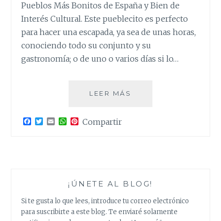
Pueblos Más Bonitos de España y Bien de
Interés Cultural. Este pueblecito es perfecto
para hacer una escapada, ya sea de unas horas,
conociendo todo su conjunto y su
gastronomía; o de uno o varios días si lo…
PEÑALBA
LEER MÁS
DE
SANTIAGO.
F
T
E
W
P
Compartir
UNO
a
w
m
h
i
DE
c
i
a
a
n
e
t
i
t
t
LOS
b
t
l
s
e
PUEBLOS
o
e
A
r
o
r
p
e
MÁS
k
p
s
BONITOS
¡ÚNETE AL BLOG!
t
DE
Si te gusta lo que lees, introduce tu correo electrónico
ESPAÑA
para suscribirte a este blog. Te enviaré solamente
EN