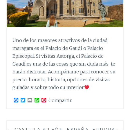
Uno de los mayores atractivos de la ciudad
maragata es el Palacio de Gaudí o Palacio
Episcopal. Si visitas Astorga, el Palacio de
Gaudí es una de las cosas que sin duda más te
harán disfrutar. Acompáñame para conocer su
precio, horario, historia, opciones de visitas
guiadas y sobre todo su interior
.
F
T
E
W
P
Compartir
a
w
m
h
i
c
i
a
a
n
e
t
i
t
t
b
t
l
s
e
o
e
A
r
o
r
p
e
—
CASTILLA Y LEÓN
,
ESPAÑA
,
EUROPA
—