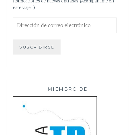
notificaciones de nuevas entradas. ¡Acompáñame en
LEÓN.
este viaje! :)
Dirección
de
correo
electrónico
SUSCRIBIRSE
MIEMBRO DE