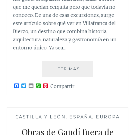
que me quedan cerquita pero que todavía no
conozco. De una de esas excursiones, surge
este artículo sobre qué ver en Villafranca del
Bierzo, un destino que combina historia,
arquitectura, naturaleza y gastronomía en un
entorno único. Ya sea…
QUÉ
LEER MÁS
VER
EN
F
T
E
W
P
Compartir
VILLAFRANCA
a
w
m
h
i
DEL
c
i
a
a
n
e
t
i
t
t
BIERZO
b
t
l
s
e
o
e
A
r
o
r
p
e
—
CASTILLA Y LEÓN
,
ESPAÑA
,
EUROPA
—
k
p
s
t
Obras de Gaudí fuera de