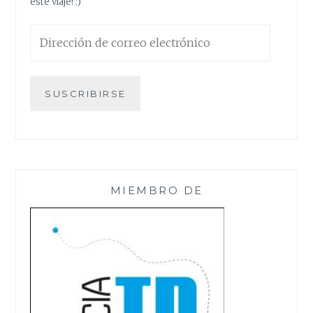
este viaje! :)
Dirección
de
correo
electrónico
SUSCRIBIRSE
MIEMBRO DE