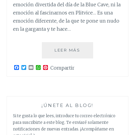
emoción divertida del día de la Blue Cave, ni la
emoción al fascinarnos en Plitvice… Es una
emoción diferente, de la que te pone un nudo
en la garganta y te hace…
ROAD
LEER MÁS
TRIP
VI.
F
T
E
W
P
Compartir
BOSNIA.
a
w
m
h
i
MOSTAR:
c
i
a
a
n
e
t
i
t
t
EL
b
t
l
s
e
BRILLO
o
e
A
r
o
r
p
e
NO
k
p
s
ECLIPSA
¡ÚNETE AL BLOG!
t
LA
Si te gusta lo que lees, introduce tu correo electrónico
REALIDAD.
para suscribirte a este blog. Te enviaré solamente
notificaciones de nuevas entradas. ¡Acompáñame en