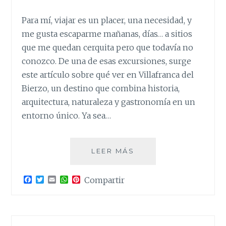
Para mí, viajar es un placer, una necesidad, y
me gusta escaparme mañanas, días… a sitios
que me quedan cerquita pero que todavía no
conozco. De una de esas excursiones, surge
este artículo sobre qué ver en Villafranca del
Bierzo, un destino que combina historia,
arquitectura, naturaleza y gastronomía en un
entorno único. Ya sea…
QUÉ
LEER MÁS
VER
EN
F
T
E
W
P
Compartir
VILLAFRANCA
a
w
m
h
i
DEL
c
i
a
a
n
e
t
i
t
t
BIERZO
b
t
l
s
e
o
e
A
r