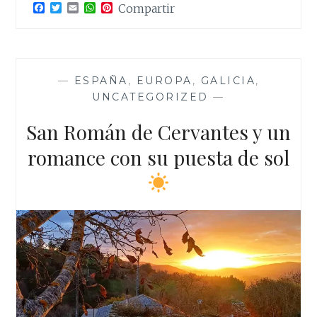
F
T
E
W
P
Compartir
a
w
m
h
i
c
i
a
a
n
e
t
i
t
t
b
t
l
s
e
o
e
A
r
o
r
p
e
—
ESPAÑA
,
EUROPA
,
GALICIA
,
k
p
s
UNCATEGORIZED
—
t
San Román de Cervantes y un
romance con su puesta de sol