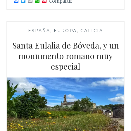
F
T
E
W
P
Compartir
a
w
m
h
i
c
i
a
a
n
e
t
i
t
t
b
t
l
s
e
o
e
A
r
o
r
p
e
—
ESPAÑA
,
EUROPA
,
GALICIA
—
k
p
s
t
Santa Eulalia de Bóveda, y un
monumento romano muy
especial