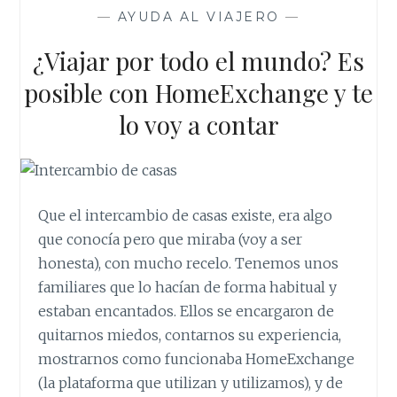
o
r
p
e
CORAZÓN
—
AYUDA AL VIAJERO
—
k
p
s
DE
t
LUGO
¿Viajar por todo el mundo? Es
posible con HomeExchange y te
lo voy a contar
Que el intercambio de casas existe, era algo
que conocía pero que miraba (voy a ser
honesta), con mucho recelo. Tenemos unos
familiares que lo hacían de forma habitual y
estaban encantados. Ellos se encargaron de
quitarnos miedos, contarnos su experiencia,
mostrarnos como funcionaba HomeExchange
(la plataforma que utilizan y utilizamos), y de