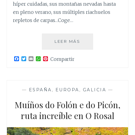
híper cuidadas, sus montañas nevadas hasta
en pleno verano, sus múltiples riachuelos
repletos de carpas…Coge…
SHIRACAWA-
LEER MÁS
GO,
EL
F
T
E
W
P
Compartir
PIORNEDO
a
w
m
h
i
JAPONÉS
c
i
a
a
n
e
t
i
t
t
b
t
l
s
e
o
e
A
r
o
r
p
e
—
ESPAÑA
,
EUROPA
,
GALICIA
—
k
p
s
t
Muíños do Folón e do Picón,
ruta increíble en O Rosal