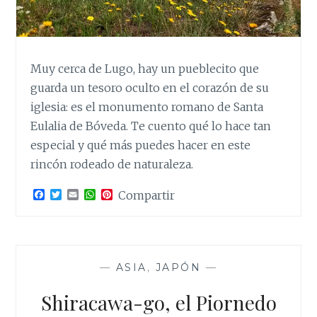
Muy cerca de Lugo, hay un pueblecito que
guarda un tesoro oculto en el corazón de su
iglesia: es el monumento romano de Santa
Eulalia de Bóveda. Te cuento qué lo hace tan
especial y qué más puedes hacer en este
rincón rodeado de naturaleza.
F
T
E
W
P
Compartir
a
w
m
h
i
c
i
a
a
n
e
t
i
t
t
b
t
l
s
e
o
e
A
r
o
r
p
e
—
ASIA
,
JAPÓN
—
k
p
s
t
Shiracawa-go, el Piornedo