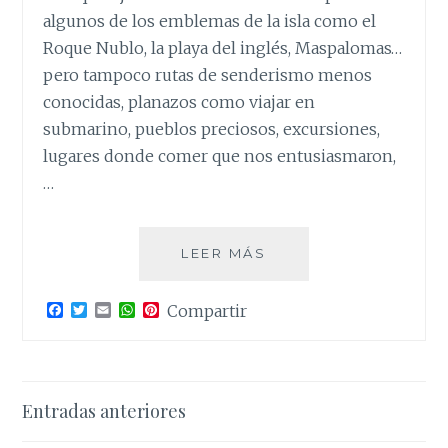
algunos de los emblemas de la isla como el
Roque Nublo, la playa del inglés, Maspalomas…
pero tampoco rutas de senderismo menos
conocidas, planazos como viajar en
submarino, pueblos preciosos, excursiones,
lugares donde comer que nos entusiasmaron,
…
GRAN
LEER MÁS
CANARIA,
UN
F
T
E
W
P
Compartir
OASIS
a
w
m
h
i
DE
c
i
a
a
n
e
t
i
t
t
SOL
b
t
l
s
e
EN
o
e
A
r
Navegación
o
r
p
e
PLENO
Entradas anteriores
k
p
s
INVIERNO
t