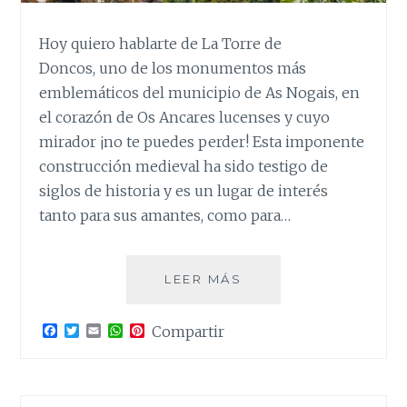
Hoy quiero hablarte de La Torre de
Doncos, uno de los monumentos más
emblemáticos del municipio de As Nogais, en
el corazón de Os Ancares lucenses y cuyo
mirador ¡no te puedes perder! Esta imponente
construcción medieval ha sido testigo de
siglos de historia y es un lugar de interés
tanto para sus amantes, como para…
TORRE
LEER MÁS
DE
DONCOS:
F
T
E
W
P
Compartir
MIRADOR
a
w
m
h
i
DE
c
i
a
a
n
e
t
i
t
t
ENSUEÑO
b
t
l
s
e
AL
o
e
A
r