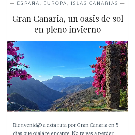
o
r
p
e
—
ESPAÑA
,
EUROPA
,
ISLAS CANARIAS
—
k
p
s
t
Gran Canaria, un oasis de sol
en pleno invierno
Bienvenid@ a esta ruta por Gran Canaria en 5
días que ojalá te encante. No te vas a perder