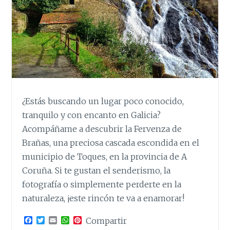
¿Estás buscando un lugar poco conocido,
tranquilo y con encanto en Galicia?
Acompáñame a descubrir la Fervenza de
Brañas, una preciosa cascada escondida en el
municipio de Toques, en la provincia de A
Coruña. Si te gustan el senderismo, la
fotografía o simplemente perderte en la
naturaleza, ¡este rincón te va a enamorar!
F
T
E
W
P
Compartir
a
w
m
h
i