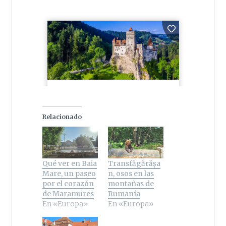
Relacionado
Qué ver en Baia
Transfăgărășa
Mare, un paseo
n, osos en las
por el corazón
montañas de
de Maramures
Rumanía
En «Europa»
En «Europa»