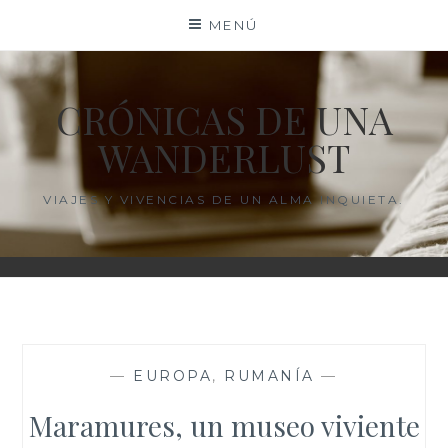
Saltar
MENÚ
al
contenido
CRÓNICAS DE UNA
WANDERLUST
VIAJES Y VIVENCIAS DE UN ALMA INQUIETA.
—
EUROPA
,
RUMANÍA
—
Maramures, un museo viviente