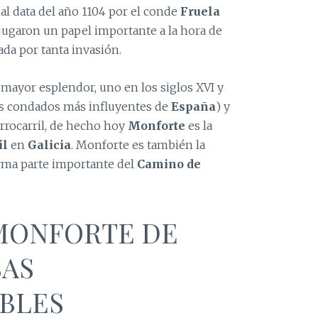
l data del año 1104 por el conde
Fruela
jugaron un papel importante a la hora de
ada por tanta invasión.
mayor esplendor, uno en los siglos XVI y
los condados más influyentes de
España
) y
errocarril, de hecho hoy
Monforte
es la
il
en
Galicia
. Monforte es también la
orma parte importante del
Camino de
 MONFORTE DE
SAS
BLES