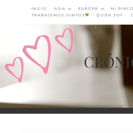
Saltar
INICIO
ASIA
EUROPA
MI RINC
al
TRABAJEMOS JUNTOS
QUIÉN SOY
contenido
CRÓNI