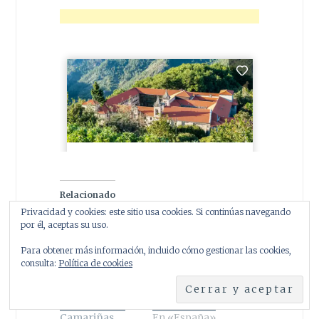
Relacionado
Privacidad y cookies: este sitio usa cookies. Si continúas navegando
por él, aceptas su uso.
Para obtener más información, incluido cómo gestionar las cookies,
El Cementerio
Fervenza do
consulta:
Política de cookies
de los Ingleses.
Belelle: agua,
Historia de un
naturaleza y
naufragio en
vida en Neda
Camariñas.
En «España»