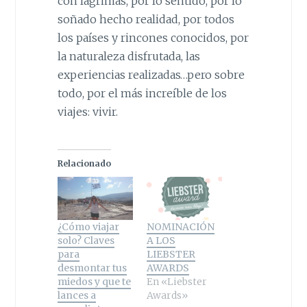
con lágrimas, por lo sentido, por lo
soñado hecho realidad, por todos
los países y rincones conocidos, por
la naturaleza disfrutada, las
experiencias realizadas…pero sobre
todo, por el más increíble de los
viajes: vivir.
Relacionado
¿Cómo viajar
NOMINACIÓN
solo? Claves
A LOS
para
LIEBSTER
desmontar tus
AWARDS
miedos y que te
En «Liebster
lances a
Awards»