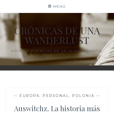
Saltar
MENÚ
al
contenido
CRÓNICAS DE UNA
WANDERLUST
VIAJES Y VIVENCIAS DE UN ALMA INQUIETA.
—
EUROPA
,
PERSONAL
,
POLONIA
—
Auswitchz. La historia más