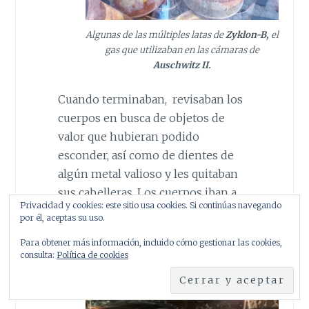
Algunas de las múltiples latas de
Zyklon-B,
el
gas que utilizaban en las cámaras de
Auschwitz II.
Cuando terminaban, revisaban los
cuerpos en busca de objetos de
valor que hubieran podido
esconder, así como de dientes de
algún metal valioso y les quitaban
sus cabelleras. Los cuerpos iban a
Privacidad y cookies: este sitio usa cookies. Si continúas navegando
fosas o al crematorio, donde más de
por él, aceptas su uso.
1300 personas podían ser
Para obtener más información, incluido cómo gestionar las cookies,
incineradas cada día.
consulta:
Política de cookies