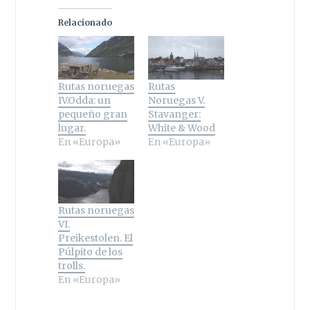
Relacionado
Rutas noruegas
Rutas
IV.Odda: un
Noruegas V.
pequeño gran
Stavanger:
lugar.
White & Wood
En «Europa»
En «Europa»
Rutas noruegas
VI.
Preikestolen. El
Púlpito de los
trolls.
En «Europa»