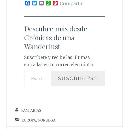
F
T
E
W
P
Compartir
a
w
m
h
i
c
i
a
a
n
e
t
i
t
t
b
t
l
s
e
o
e
A
r
Descubre más desde
o
r
p
e
k
p
s
Crónicas de una
t
Wanderlust
Suscríbete y recibe las últimas
entradas en tu correo electrónico.
Escribe tu correo electrónico…
SUSCRIBIRSE
FANI ARIAS
EUROPA
,
NORUEGA