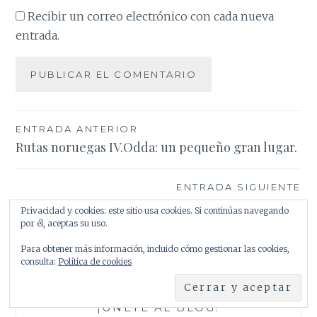
Recibir un correo electrónico con cada nueva
entrada.
Navegación
ENTRADA ANTERIOR
Rutas noruegas IV.Odda: un pequeño gran lugar.
de
entradas
ENTRADA SIGUIENTE
Rutas Noruegas III. Trolltunga. Los fiordos bajo
Privacidad y cookies: este sitio usa cookies. Si continúas navegando
por él, aceptas su uso.
la Lengua del Troll.
Para obtener más información, incluido cómo gestionar las cookies,
consulta:
Política de cookies
¡ÚNETE AL BLOG!