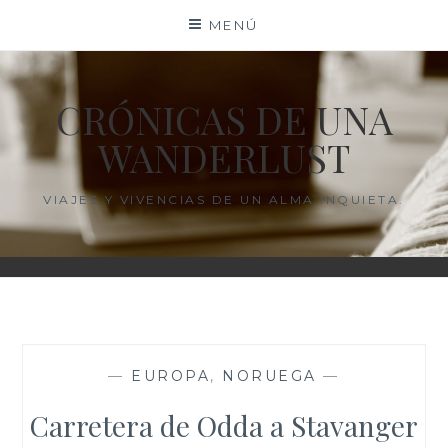
Saltar
MENÚ
al
contenido
CRÓNICAS DE UNA
WANDERLUST
VIAJES Y VIVENCIAS DE UN ALMA INQUIETA.
—
EUROPA
,
NORUEGA
—
Carretera de Odda a Stavanger