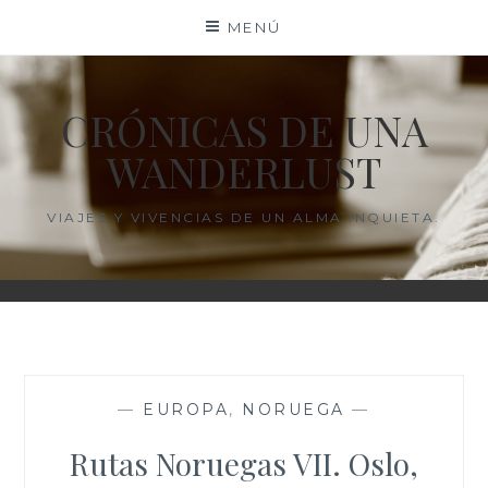
Saltar
MENÚ
al
contenido
CRÓNICAS DE UNA
WANDERLUST
VIAJES Y VIVENCIAS DE UN ALMA INQUIETA.
—
EUROPA
,
NORUEGA
—
Rutas Noruegas VII. Oslo,