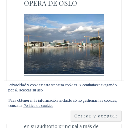
ÓPERA DE OSLO
Privacidad y cookies: este sitio usa cookies. Si continúas navegando
Esta parte de la ciudad estaba en
por él, aceptas su uso.
obras por lo que un poquito de
Para obtener más información, incluido cómo gestionar las cookies,
encanto le restaba al edificio. Este
consulta:
Política de cookies
gigante que parece emerger de
entre las aguas, capaz de albergar
en su auditorio principal a más de