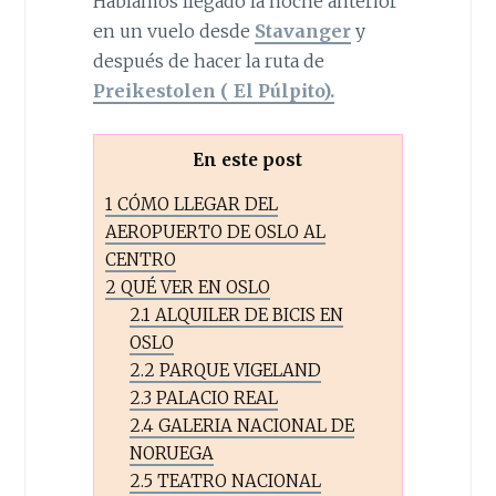
Habíamos llegado la noche anterior
en un vuelo desde
Stavanger
y
después de hacer la ruta de
Preikestolen ( El Púlpito).
En este post
1
CÓMO LLEGAR DEL
AEROPUERTO DE OSLO AL
CENTRO
2
QUÉ VER EN OSLO
2.1
ALQUILER DE BICIS EN
OSLO
2.2
PARQUE VIGELAND
2.3
PALACIO REAL
2.4
GALERIA NACIONAL DE
NORUEGA
2.5
TEATRO NACIONAL