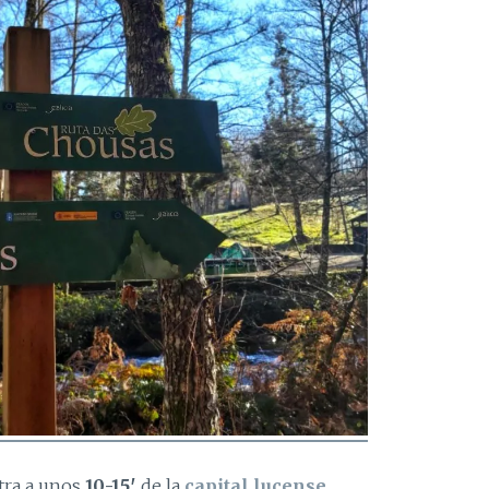
tra a unos
10-15′
de la
capital lucense
.