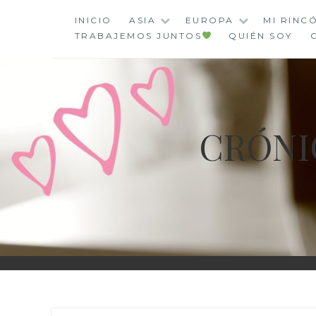
Saltar
INICIO
ASIA
EUROPA
MI RINC
al
TRABAJEMOS JUNTOS
QUIÉN SOY
contenido
CRÓNI