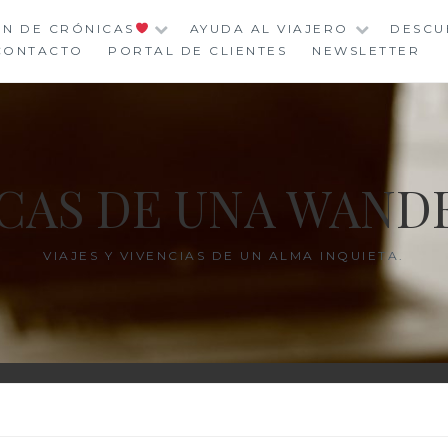
ÓN DE CRÓNICAS
AYUDA AL VIAJERO
DESCU
CONTACTO
PORTAL DE CLIENTES
NEWSLETTER
CAS DE UNA WAND
VIAJES Y VIVENCIAS DE UN ALMA INQUIETA.