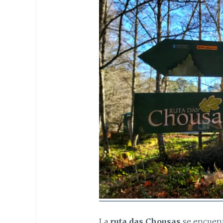
La
ruta das Chousas
se encuen