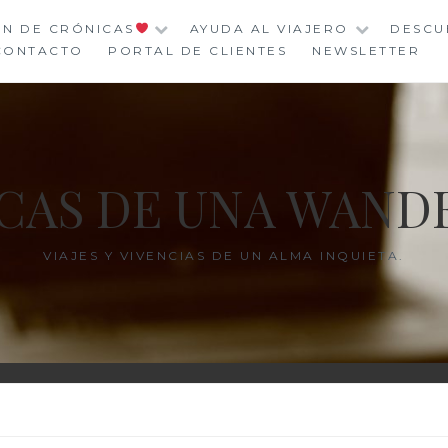
ÓN DE CRÓNICAS
AYUDA AL VIAJERO
DESCU
CONTACTO
PORTAL DE CLIENTES
NEWSLETTER
CAS DE UNA WAND
VIAJES Y VIVENCIAS DE UN ALMA INQUIETA.