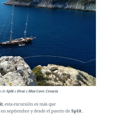
n de
Split
a
Hvar
y
Blue Cave
.
Croacia
it
, esta excursión es más que
en septiembre y desde el puerto de
Split
,