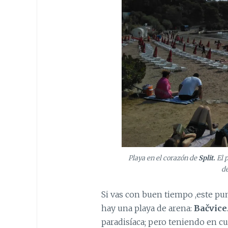
Playa en el corazón de
Split.
El p
de
Si vas con buen tiempo ,este pun
hay una playa de arena:
Bačvice
paradisíaca; pero teniendo en cu