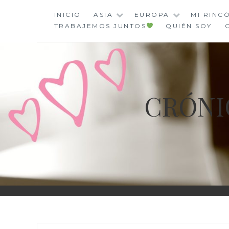
Saltar
INICIO
ASIA
EUROPA
MI RINC
al
TRABAJEMOS JUNTOS
QUIÉN SOY
contenido
CRÓNI