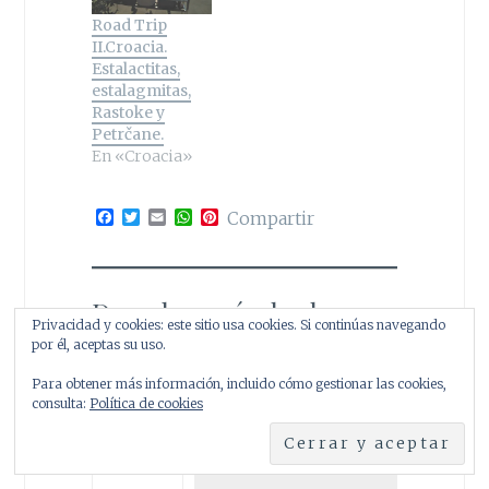
Road Trip
II.Croacia.
Estalactitas,
estalagmitas,
Rastoke y
Petrčane.
En «Croacia»
F
T
E
W
P
Compartir
a
w
m
h
i
c
i
a
a
n
e
t
i
t
t
b
t
l
s
e
o
e
A
r
Descubre más desde
o
r
p
e
Privacidad y cookies: este sitio usa cookies. Si continúas navegando
k
p
s
Crónicas de una
por él, aceptas su uso.
t
Wanderlust
Para obtener más información, incluido cómo gestionar las cookies,
consulta:
Política de cookies
Suscríbete y recibe las últimas
entradas en tu correo electrónico.
Escribe tu correo electrónico…