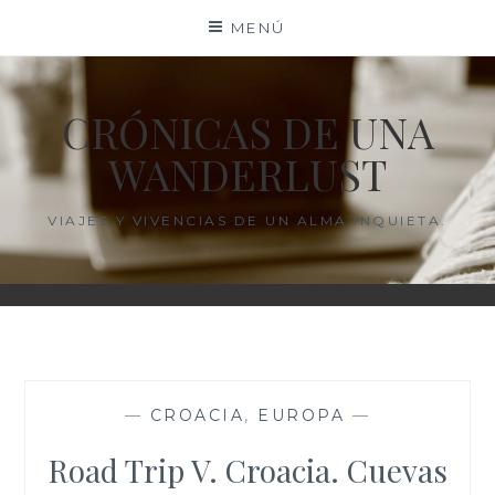
Saltar
MENÚ
al
contenido
CRÓNICAS DE UNA
WANDERLUST
VIAJES Y VIVENCIAS DE UN ALMA INQUIETA.
—
CROACIA
,
EUROPA
—
Road Trip V. Croacia. Cuevas