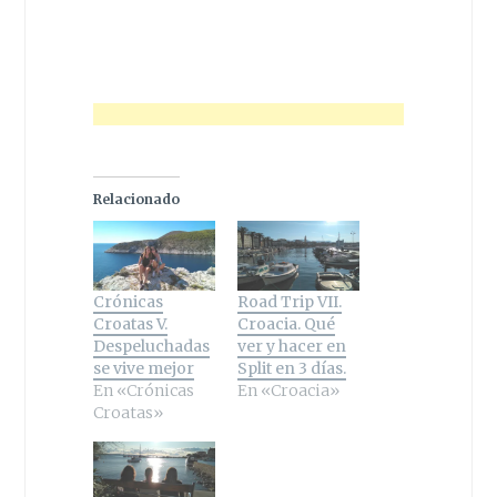
Relacionado
Crónicas
Road Trip VII.
Croatas V.
Croacia. Qué
Despeluchadas
ver y hacer en
se vive mejor
Split en 3 días.
En «Crónicas
En «Croacia»
Croatas»