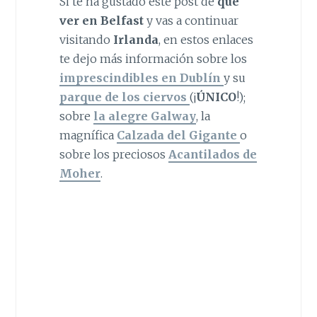
Si te ha gustado este post de
qué
ver en Belfast
y vas a continuar
visitando
Irlanda
, en estos enlaces
te dejo más información sobre los
imprescindibles en Dublín
y su
parque de los ciervos
(¡
ÚNICO
!);
sobre
la alegre Galway
, la
magnífica
Calzada del Gigante
o
sobre los preciosos
Acantilados de
Moher
.