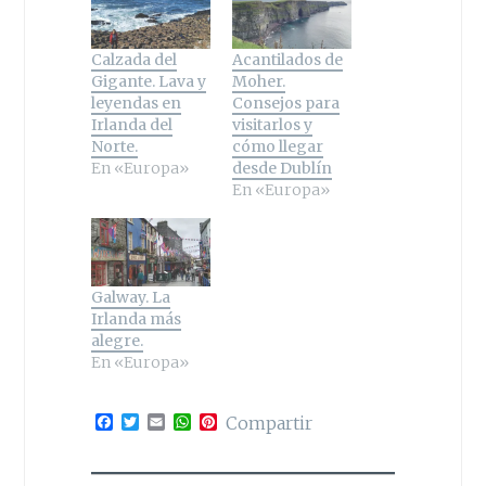
Calzada del
Acantilados de
Gigante. Lava y
Moher.
leyendas en
Consejos para
Irlanda del
visitarlos y
Norte.
cómo llegar
En «Europa»
desde Dublín
En «Europa»
Galway. La
Irlanda más
alegre.
En «Europa»
F
T
E
W
P
Compartir
a
w
m
h
i
c
i
a
a
n
e
t
i
t
t