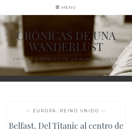
Saltar
MENÚ
al
contenido
CRÓNICAS DE UNA
WANDERLUST
VIAJES Y VIVENCIAS DE UN ALMA INQUIETA.
—
EUROPA
,
REINO UNIDO
—
Belfast. Del Titanic al centro de