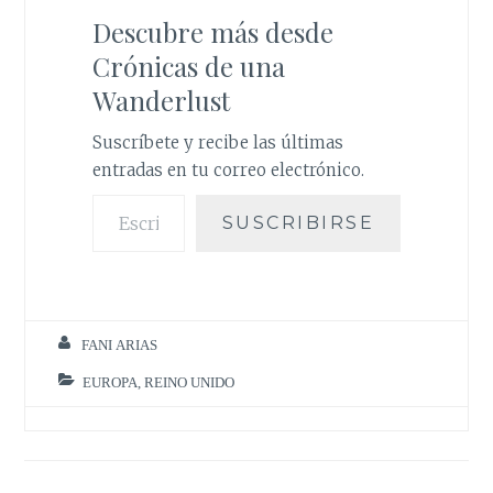
b
t
l
s
e
o
e
A
r
Descubre más desde
o
r
p
e
k
p
s
Crónicas de una
t
Wanderlust
Suscríbete y recibe las últimas
entradas en tu correo electrónico.
Escribe tu correo electrónico…
SUSCRIBIRSE
FANI ARIAS
EUROPA
,
REINO UNIDO