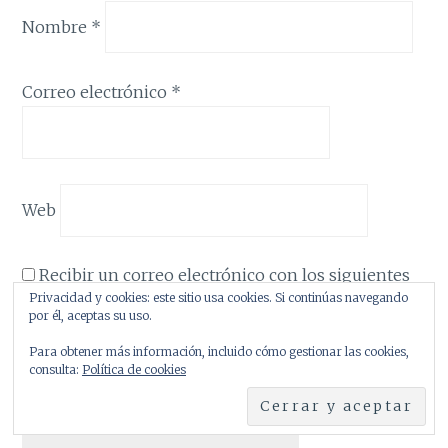
Nombre
*
Correo electrónico
*
Web
Recibir un correo electrónico con los siguientes
Privacidad y cookies: este sitio usa cookies. Si continúas navegando
comentarios a esta entrada.
por él, aceptas su uso.
Recibir un correo electrónico con cada nueva
Para obtener más información, incluido cómo gestionar las cookies,
consulta:
Política de cookies
entrada.