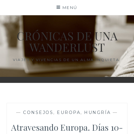
Saltar
MENÚ
al
contenido
CRÓNICAS DE UNA
WANDERLUST
VIAJES Y VIVENCIAS DE UN ALMA INQUIETA.
—
CONSEJOS
,
EUROPA
,
HUNGRÍA
—
Atravesando Europa. Días 10-