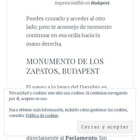
Imprescindible en
Budapest.
Puedes cruzarlo y acceder al otro
lado, pero te aconsejo de momento
continuar en esa orilla hacia tu
mano derecha.
MONUMENTO DE LOS
ZAPATOS, BUDAPEST
El paseo a lo largo del Danubio es
Privacidad y cookies: este sitio usa cookies. Si continúas navegando
precioso. Desde esa situación
por él, aceptas su uso.
podrás tener una buena vista de
Para obtener más información, incluido cómo gestionar las cookies,
todas las construcciones de la parte
consulta:
Política de cookies
de enfrente, del tráfico de sus
aguas… y tus pasos te llevarán
directamente al
Parlamento
. Sin