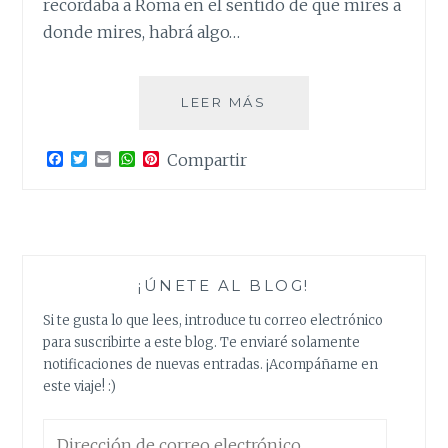
recordaba a Roma en el sentido de que mires a
donde mires, habrá algo…
ATRAVESANDO
LEER MÁS
EUROPA.
DÍAS
F
T
E
W
P
Compartir
10-
a
w
m
h
i
11.
c
i
a
a
n
e
t
i
t
t
BUDAPEST
b
t
l
s
e
:
o
e
A
r
o
r
p
e
GUÍA
k
p
s
COMPLETA
¡ÚNETE AL BLOG!
t
PARA
Si te gusta lo que lees, introduce tu correo electrónico
QUE
para suscribirte a este blog. Te enviaré solamente
NO
notificaciones de nuevas entradas. ¡Acompáñame en
TE
este viaje! :)
PIERDAS
NADA.
Dirección