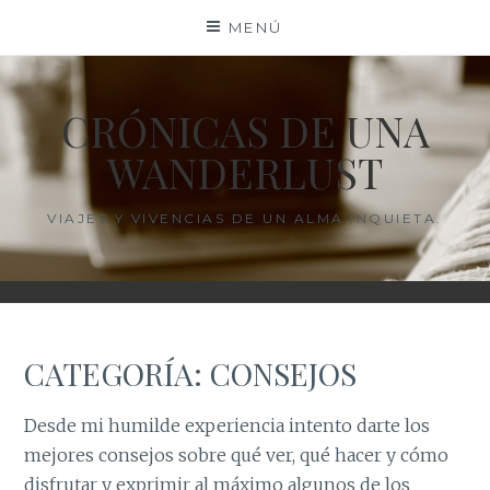
Saltar
MENÚ
al
contenido
CRÓNICAS DE UNA
WANDERLUST
VIAJES Y VIVENCIAS DE UN ALMA INQUIETA.
CATEGORÍA:
CONSEJOS
Desde mi humilde experiencia intento darte los
mejores consejos sobre qué ver, qué hacer y cómo
disfrutar y exprimir al máximo algunos de los