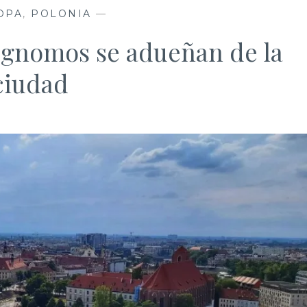
OPA
,
POLONIA
—
 gnomos se adueñan de la
ciudad