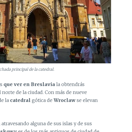
chada principal de la catedral.
as
que ver en Breslavia
la obtendrás
l norte de la ciudad. Con más de nueve
de la
catedral
gótica de
Wroclaw
se elevan
 atravesando alguna de sus islas y de sus
askowy
es de los más antiguos de ciudad de