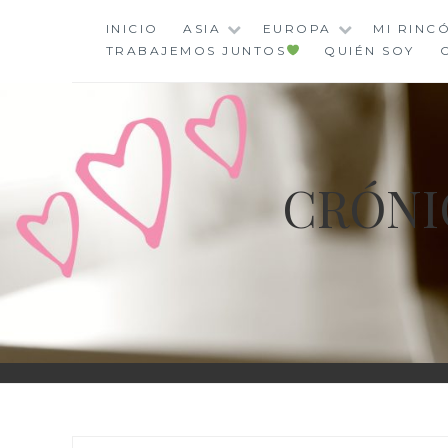
Saltar
INICIO
ASIA
EUROPA
MI RINC
al
TRABAJEMOS JUNTOS
QUIÉN SOY
contenido
CRÓNI