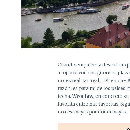
Cuando empieces a descubrir
q
a toparte con sus gnomos, plazas
no, es real, tan real… Dicen que
P
razón, es para mí de los países 
fecha.
Wroclaw
, en concreto su 
favorita entre mis favoritas. Si
no cesa vayas por donde vayas.
E