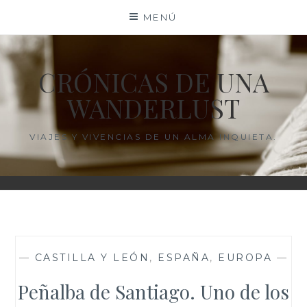
Saltar
MENÚ
al
contenido
CRÓNICAS DE UNA
WANDERLUST
VIAJES Y VIVENCIAS DE UN ALMA INQUIETA.
—
CASTILLA Y LEÓN
,
ESPAÑA
,
EUROPA
—
Peñalba de Santiago. Uno de los