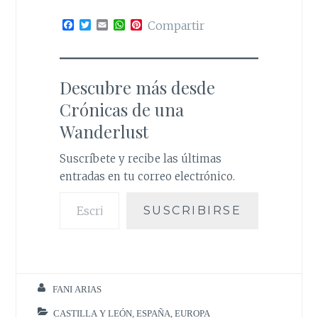
F
T
E
W
P
Compartir
a
w
m
h
i
c
i
a
a
n
e
t
i
t
t
b
t
l
s
e
o
e
A
r
Descubre más desde
o
r
p
e
k
p
s
Crónicas de una
t
Wanderlust
Suscríbete y recibe las últimas
entradas en tu correo electrónico.
Escribe tu correo electrónico…
SUSCRIBIRSE
FANI ARIAS
CASTILLA Y LEÓN
,
ESPAÑA
,
EUROPA