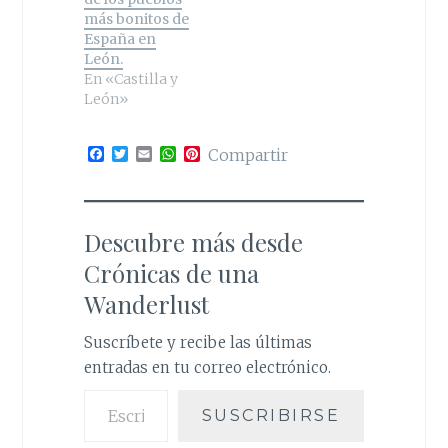
más bonitos de
España en
León.
En «Castilla y
León»
F
T
E
W
P
Compartir
a
w
m
h
i
c
i
a
a
n
e
t
i
t
t
b
t
l
s
e
o
e
A
r
Descubre más desde
o
r
p
e
k
p
s
Crónicas de una
t
Wanderlust
Suscríbete y recibe las últimas
entradas en tu correo electrónico.
Escribe tu correo electrónico…
SUSCRIBIRSE