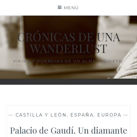
Saltar
MENÚ
al
contenido
CRÓNICAS DE UNA
WANDERLUST
VIAJES Y VIVENCIAS DE UN ALMA INQUIETA.
—
CASTILLA Y LEÓN
,
ESPAÑA
,
EUROPA
—
Palacio de Gaudí. Un diamante