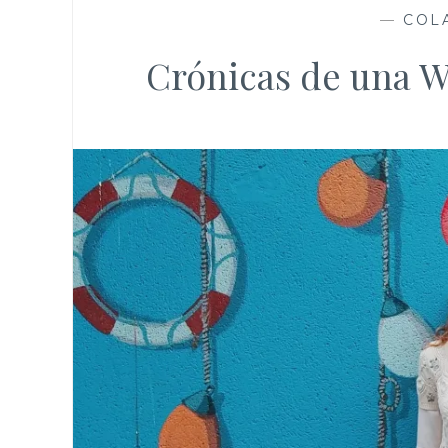
—
COL
Crónicas de una W