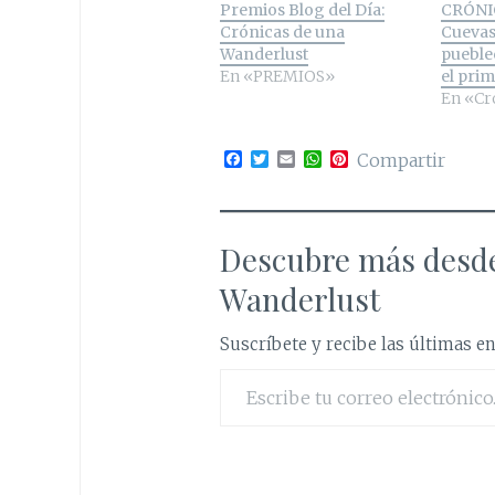
Premios Blog del Día:
CRÓNIC
Crónicas de una
Cuevas
Wanderlust
pueble
En «PREMIOS»
el pri
En «Cr
F
T
E
W
P
Compartir
a
w
m
h
i
c
i
a
a
n
e
t
i
t
t
b
t
l
s
e
o
e
A
r
Descubre más desde
o
r
p
e
k
p
s
Wanderlust
t
Suscríbete y recibe las últimas en
Escribe tu correo electrónico…