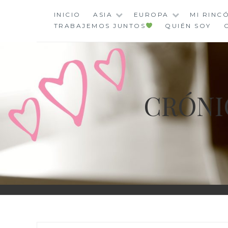
Saltar
INICIO
ASIA
EUROPA
MI RINC
al
TRABAJEMOS JUNTOS
QUIÉN SOY
contenido
CRÓNI