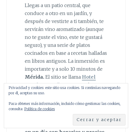
Llegas a un patio central, que
conduce a otro en un jardín, y
después de vestirte a ti también, te
servirán vino aromatizado (aunque
no te guste el vino, este te gustará
seguro), y una serie de platos
cocinados en base a recetas halladas
en libros antiguos. La inmersión es
importante y a solo 10 minutos de
Mérida.
El sitio se llama
Hotel
Rural Aqua Libera
, y no solo
Privacidad y cookies: este sitio usa cookies. Si continúas navegando
puedes comer, puedes también
por él, aceptas su uso.
alojarte y disfrutar de su spa.
Para obtener más información, incluido cómo gestionar las cookies,
consulta:
Política de cookies
Espero que hayas disfrutado de esta
entrada sobre
qué ver en Mérida