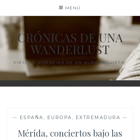
Saltar
MENÚ
al
contenido
CRÓNICAS DE UNA
WANDERLUST
VIAJES Y VIVENCIAS DE UN ALMA INQUIETA.
—
ESPAÑA
,
EUROPA
,
EXTREMADURA
—
Mérida, conciertos bajo las