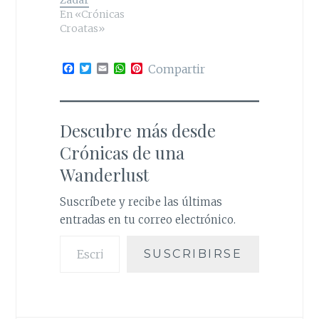
Zadar
En «Crónicas
Croatas»
F
T
E
W
P
Compartir
a
w
m
h
i
c
i
a
a
n
e
t
i
t
t
b
t
l
s
e
o
e
A
r
Descubre más desde
o
r
p
e
k
p
s
Crónicas de una
t
Wanderlust
Suscríbete y recibe las últimas
entradas en tu correo electrónico.
Escribe tu correo electrónico…
SUSCRIBIRSE