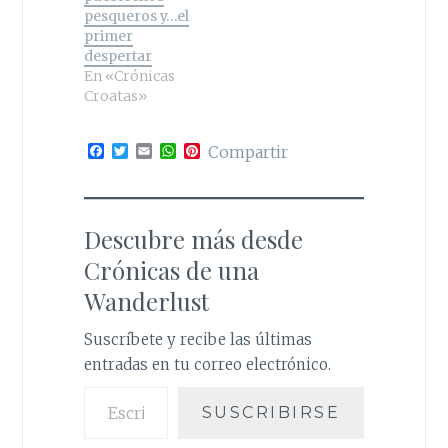
pesqueros y…el
primer
despertar
En «Crónicas
Croatas»
F
T
E
W
P
Compartir
a
w
m
h
i
c
i
a
a
n
e
t
i
t
t
b
t
l
s
e
o
e
A
r
Descubre más desde
o
r
p
e
k
p
s
Crónicas de una
t
Wanderlust
Suscríbete y recibe las últimas
entradas en tu correo electrónico.
Escribe tu correo electrónico…
SUSCRIBIRSE