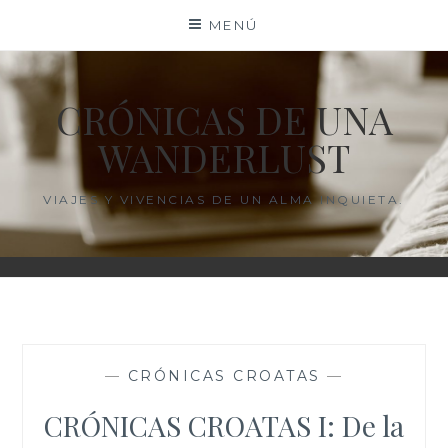
Saltar
MENÚ
al
contenido
CRÓNICAS DE UNA
WANDERLUST
VIAJES Y VIVENCIAS DE UN ALMA INQUIETA.
—
CRÓNICAS CROATAS
—
CRÓNICAS CROATAS I: De la