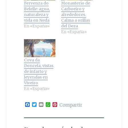
Fervenza do
Monasterio de
Belelle: agua,
Carboeiro y
naturaleza y
alrededores.
vida en Neda
Calma a orillas
En «España»
del Deza
En «España»
Cova da
Doncela, vistas
de infarto y
leyendas en
Viveiro
En «España»
F
T
E
W
P
Compartir
a
w
m
h
i
c
i
a
a
n
e
t
i
t
t
b
t
l
s
e
o
e
A
r