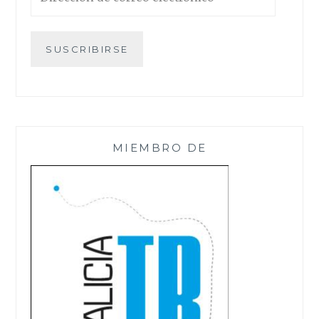
de
correo
electrónico
SUSCRIBIRSE
MIEMBRO DE