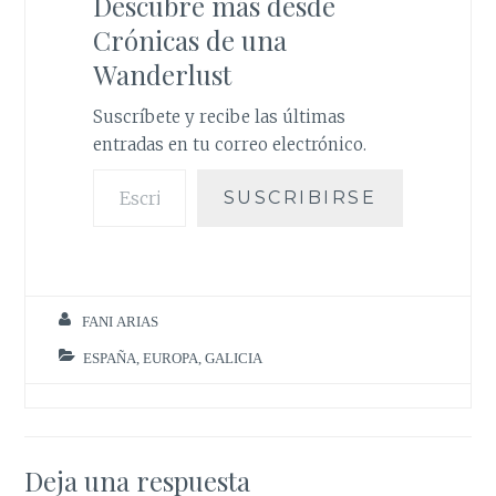
Descubre más desde
o
r
p
e
k
p
s
Crónicas de una
t
Wanderlust
Suscríbete y recibe las últimas
entradas en tu correo electrónico.
Escribe tu correo electrónico…
SUSCRIBIRSE
FANI ARIAS
ESPAÑA
,
EUROPA
,
GALICIA
Deja una respuesta