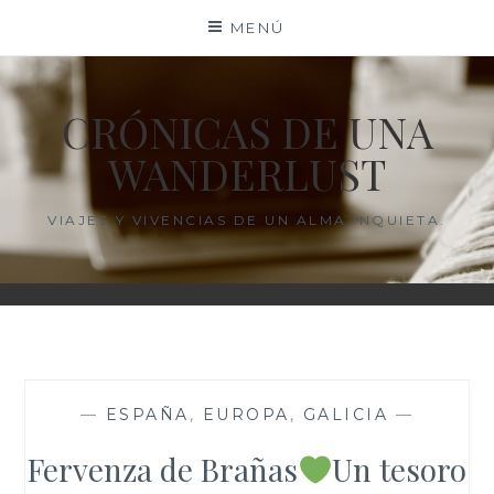
Saltar
MENÚ
al
contenido
CRÓNICAS DE UNA
WANDERLUST
VIAJES Y VIVENCIAS DE UN ALMA INQUIETA.
—
ESPAÑA
,
EUROPA
,
GALICIA
—
Fervenza de Brañas
Un tesoro