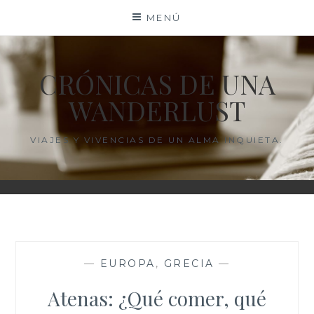
Saltar
MENÚ
al
contenido
CRÓNICAS DE UNA
WANDERLUST
VIAJES Y VIVENCIAS DE UN ALMA INQUIETA.
—
EUROPA
,
GRECIA
—
Atenas: ¿Qué comer, qué