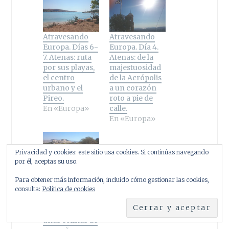
Atravesando
Atravesando
Europa. Días 6-
Europa. Día 4.
7. Atenas: ruta
Atenas: de la
por sus playas,
majestuosidad
el centro
de la Acrópolis
urbano y el
a un corazón
Pireo.
roto a pie de
En «Europa»
calle.
En «Europa»
Privacidad y cookies: este sitio usa cookies. Si continúas navegando
por él, aceptas su uso.
Atravesando
Europa. Día 5.
Para obtener más información, incluido cómo gestionar las cookies,
Atenas. El perfil
consulta:
Política de cookies
más bello de la
Acrópolis y de
unas colinas de