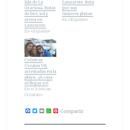
Isla de La
Lanzarote. Ruta
Graciosa. Rutas
por sus
de bici, sol y
mejores playas.
arena en
En «España»
Lanzarote.
En «España»
Crónicas
Croatas VII,
arrestadas en la
playa…¡A casa
sé llegar yo!
En «Crónicas
Croatas»
F
T
E
W
P
Compartir
a
w
m
h
i
c
i
a
a
n
e
t
i
t
t
b
t
l
s
e