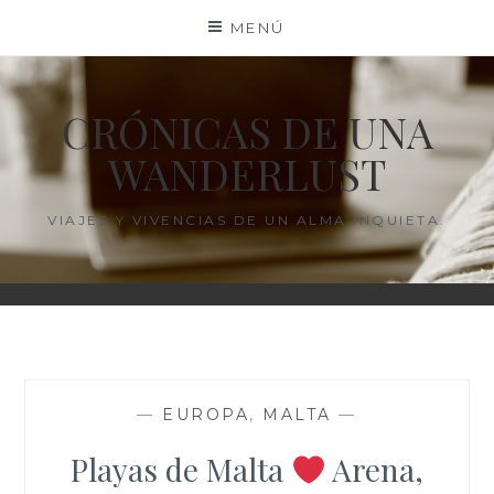
Saltar
MENÚ
al
contenido
CRÓNICAS DE UNA
WANDERLUST
VIAJES Y VIVENCIAS DE UN ALMA INQUIETA.
—
EUROPA
,
MALTA
—
Playas de Malta
Arena,