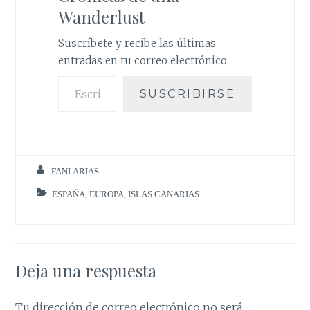
t
Wanderlust
Suscríbete y recibe las últimas
entradas en tu correo electrónico.
Escribe tu correo electrónico…
SUSCRIBIRSE
FANI ARIAS
ESPAÑA
,
EUROPA
,
ISLAS CANARIAS
Deja una respuesta
Tu dirección de correo electrónico no será