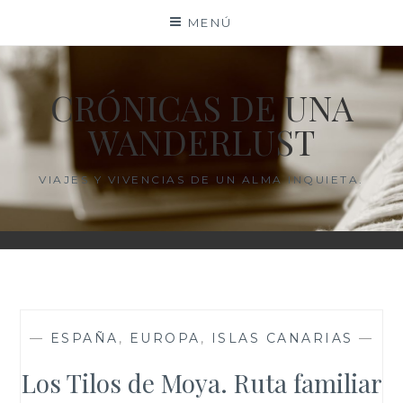
Saltar
MENÚ
al
contenido
CRÓNICAS DE UNA
WANDERLUST
VIAJES Y VIVENCIAS DE UN ALMA INQUIETA.
—
ESPAÑA
,
EUROPA
,
ISLAS CANARIAS
—
Los Tilos de Moya. Ruta familiar