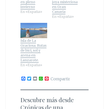
en pleno
joya misteriosa
invierno
en Gran
En «España»
Canaria
En «España»
Isla de La
Graciosa. Rutas
de bici, sol y
arena en
Lanzarote.
En «España»
F
T
E
W
P
Compartir
a
w
m
h
i
c
i
a
a
n
e
t
i
t
t
b
t
l
s
e
o
e
A
r
Descubre más desde
o
r
p
e
k
p
s
Crónicas de una